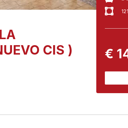
12
 LA
NUEVO CIS )
€ 1