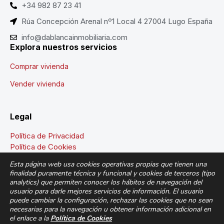
+34 982 87 23 41
Rúa Concepción Arenal nº1 Local 4 27004 Lugo España
info@dablancainmobiliaria.com
Explora nuestros servicios
Comprar vivienda
Vender vivienda
Legal
Política de Privacidad
Política de Cookies
Aviso Legal
Esta página web usa cookies operativas propias que tienen una
finalidad puramente técnica y funcional y cookies de terceros (tipo
analytics) que permiten conocer los hábitos de navegación del
usuario para darle mejores servicios de información. El usuario
puede cambiar la configuración, rechazar las cookies que no sean
Todos los derechos reservados. © 2026
Dablanca
necesarias para la navegación u obtener información adicional en
Inmobiliaria
el enlace a la
Política de Cookies