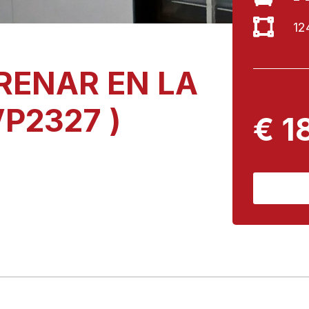
12
RENAR EN LA
VP2327 )
€ 1