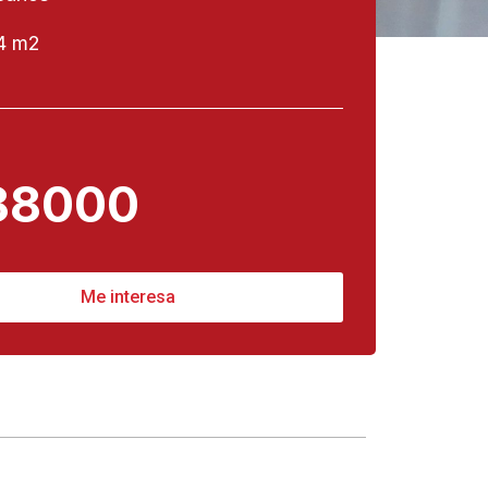
4 m2
88000
Me interesa