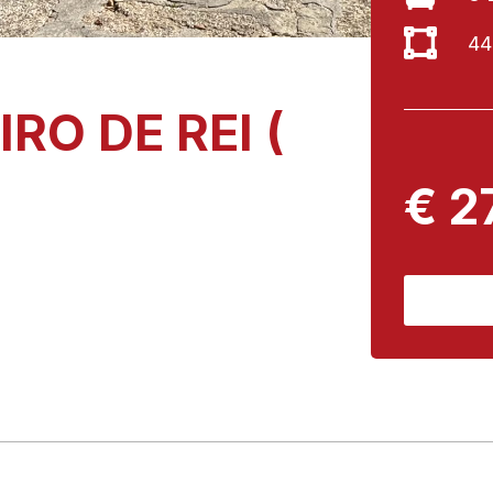
44
RO DE REI (
€ 2