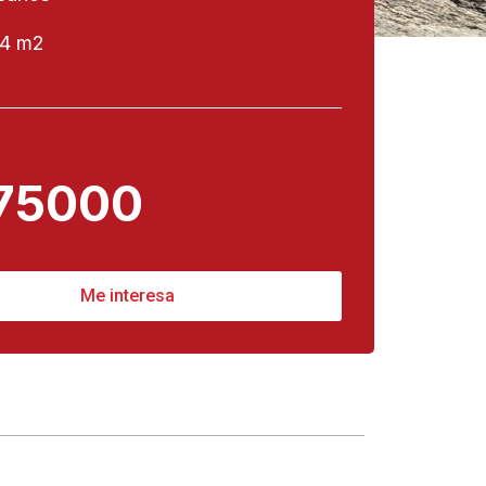
4 m2
75000
Me interesa