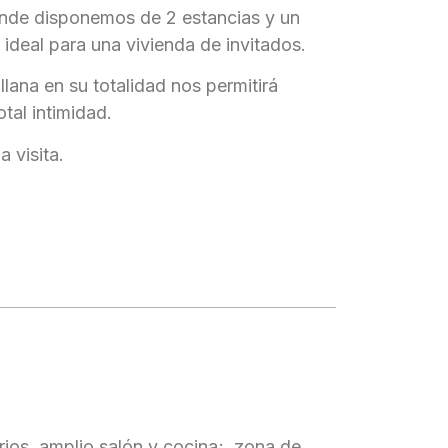
nde disponemos de 2 estancias y un
ideal para una vivienda de invitados.
lana en su totalidad nos permitirá
total intimidad.
 visita.
rios, amplio salón y cocina; zona de