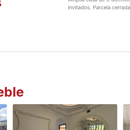
s
invitados. Parcela cerrada
eble